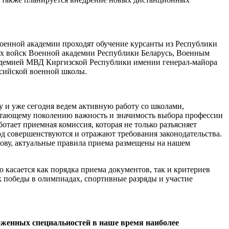
оенной академии проходят обучение курсанты из Республики
их войск Военной академии Республики Беларусь, Военным
кадемией МВД Киргизской Республики имении генерал-майора
ссийской военной школы.
у и уже сегодня ведем активную работу со школами,
тающему поколению важность и значимость выбора профессии
отает приемная комиссия, которая не только разъясняет
од совершенствуются и отражают требования законодательства.
лову, актуальные правила приема размещены на нашем
о касается как порядка приема документов, так и критериев
 победы в олимпиадах, спортивные разряды и участие
ложенных специальностей в наше время наиболее