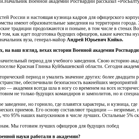
и.Начальник Военной академии Росгвардии рассказал «РосБалту
ей России и настоящая кузница кадров для офицерского корпус
мства имеют образовательные заведения на территории города.
ские традиции продолжаются и поныне, в том числе в стенах В
 том, как идет подготовка будущих офицеров, какие качества н
 начальник вуза, генерал-майор
Андрей Юрьевич Кийко.
х, на ваш взгляд, вехах истории Военной академии Росгварди
 значительный период для учебного заведения. Свою историю а
 поселке Красная Глинка Куйбышевской области. Сегодня акаде
сторический период и умалить значение других: более двадцати 
транстве, обеспечивали безопасность важнейших мероприятий в
о — академия всегда шла в ногу со временем на всех историчес
готовим не только будущих командиров и замполитов, но и специ
 заведение, но горнило, где плавятся характеры, и кузница, гд
тических приемов. Его основу составляют традиции — незримые
аю, что 95% наших выпускников в числе лучших. Остальные 5% с
оенной науки работали в академии?