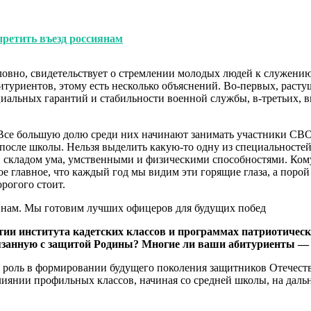
претить въезд россиянам
овно, свидетельствует о стремлении молодых людей к служению
туриентов, этому есть несколько объяснений. Во-первых, расту
циальных гарантий и стабильности военной службы, в-третьих, 
 Все большую долю среди них начинают занимать участники СВО,
после школы. Нельзя выделить какую-то одну из специальносте
складом ума, умственными и физическими способностями. Кому-
ое главное, что каждый год мы видим эти горящие глаза, а порой
орогого стоит.
итии института кадетских классов и программах патриотичес
вязанную с защитой Родины? Многие ли ваши абитуриенты —
 роль в формировании будущего поколения защитников Отечеств
иянии профильных классов, начиная со средней школы, на дальн