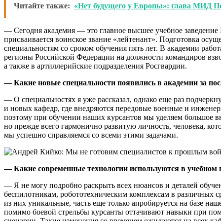
Читайте также:
«Нет будущего у Европы»: глава МИД 
— Сегодня академия — это главное высшее учебное заведение 
присваивается воинское звание «лейтенант». Подготовка осущ
специальностям со сроком обучения пять лет. В академии ра
регионы Российской Федерации на должности командиров взвод
а также в артиллерийские подразделения Росгвардии.
— Какие новые специальности появились в академии за пос
— О специальностях я уже рассказал, однако еще раз подчеркн
и новых кафедр, где внедряются передовые военные и инженер
поэтому при обучении наших курсантов мы уделяем большое в
но прежде всего гармонично развитую личность, человека, кот
мы успешно справляемся со всеми этими задачами.
— Какие современные технологии используются в учебном 
— Я не могу подробно раскрыть всех нюансов и деталей обуче
беспилотникам, робототехническим комплексам в различных с
из них уникальные, часть еще только апробируется на базе наш
помимо боевой стрельбы курсанты оттачивают навыки при пом
сценарии. Такие изменения со временем ожидаются на всех к