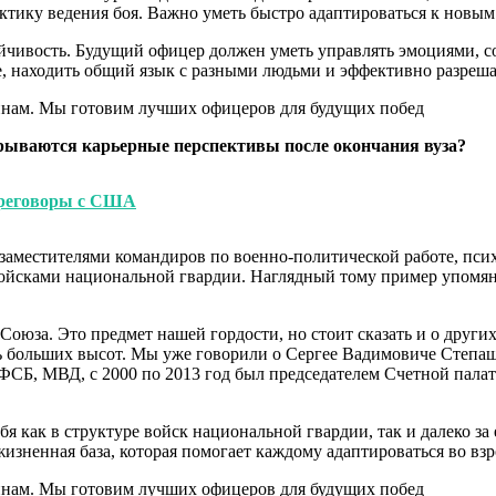
актику ведения боя. Важно уметь быстро адаптироваться к новы
йчивость. Будущий офицер должен уметь управлять эмоциями, с
е, находить общий язык с разными людьми и эффективно разреш
рываются карьерные перспективы после окончания вуза?
ереговоры с США
аместителями командиров по военно-политической работе, пси
 войсками национальной гвардии. Наглядный тому пример упомя
оюза. Это предмет нашей гордости, но стоит сказать и о других
нь больших высот. Мы уже говорили о Сергее Вадимовиче Степа
ФСБ, МВД, с 2000 по 2013 год был председателем Счетной палаты
 как в структуре войск национальной гвардии, так и далеко за 
жизненная база, которая помогает каждому адаптироваться во вз