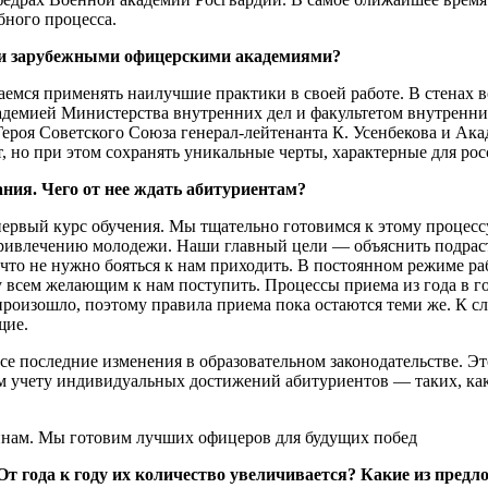
бного процесса.
ми зарубежными офицерскими академиями?
емся применять наилучшие практики в своей работе. В стенах в
адемией Министерства внутренних дел и факультетом внутренн
ероя Советского Союза генерал-лейтенанта К. Усенбекова и А
 но при этом сохранять уникальные черты, характерные для ро
ния. Чего от нее ждать абитуриентам?
первый курс обучения. Мы тщательно готовимся к этому процесс
ривлечению молодежи. Наши главный цели — объяснить подрас
 что не нужно бояться к нам приходить. В постоянном режиме раб
у всем желающим к нам поступить. Процессы приема из года в г
роизошло, поэтому правила приема пока остаются теми же. К с
щие.
се последние изменения в образовательном законодательстве. Эт
м учету индивидуальных достижений абитуриентов — таких, как
т года к году их количество увеличивается? Какие из пред