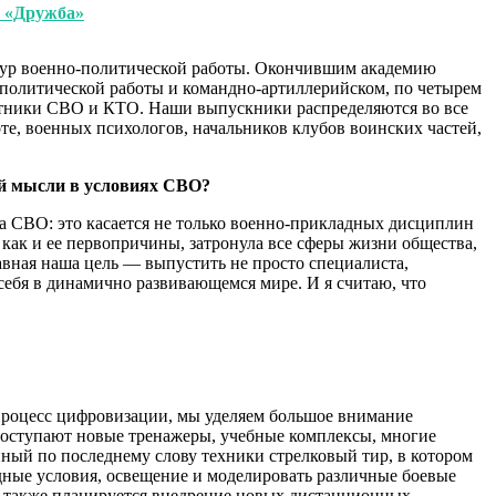
а «Дружба»
уктур военно-политической работы. Окончившим академию
о-политической работы и командно-артиллерийском, по четырем
астники СВО и КТО. Наши выпускники распределяются во все
е, военных психологов, начальников клубов воинских частей,
ой мысли в условиях СВО?
та СВО: это касается не только военно-прикладных дисциплин
как и ее первопричины, затронула все сферы жизни общества,
вная наша цель — выпустить не просто специалиста,
 себя в динамично развивающемся мире. И я считаю, что
 процесс цифровизации, мы уделяем большое внимание
поступают новые тренажеры, учебные комплексы, многие
анный по последнему слову техники стрелковый тир, в котором
ные условия, освещение и моделировать различные боевые
я также планируется внедрение новых дистанционных