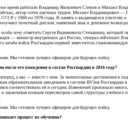
разное время работали Владимир Яковлевич Слепов и Михаил В
ойсках, автор сотен научных трудов. Михаил Владимирович — Г
СССР с 1968 по 1978 годы. В память о выдающихся учителях и
 получают почетный диплом, памятный знак и денежное вознагр
особо хочу отметить Сергея Вадимовича Степашина, который ок
ьцев — министр внутренних дел России, генерал-лейтенант Вла
ого штаба войск Росгвардии-первый заместитель главнокоманд
 после его вхождения в состав Росгвардии в 2016 году?
 вперед, а мы — вместе с ним. За значительные достижения в п
ным образовательным заведением в системе ВУЗов Росгвардии в 
имся соответствовать ей и сегодня. Изменений произошло много,
 и заканчивая полным пересмотром самой структуры учебного п
.
анимает процесс их обучения?