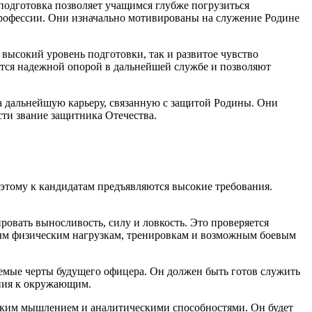
подготовка позволяет учащимся глубже погрузиться
профессии. Они изначально мотивированы на служение Родине
 высокий уровень подготовки, так и развитое чувство
вятся надежной опорой в дальнейшей службе и позволяют
а дальнейшую карьеру, связанную с защитой Родины. Они
сти звание защитника Отечества.
этому к кандидатам предъявляются высокие требования.
овать выносливость, силу и ловкость. Это проверяется
ным физическим нагрузкам, тренировкам и возможным боевым
лемые черты будущего офицера. Он должен быть готов служить
ения к окружающим.
еским мышлением и аналитическими способностями. Он будет