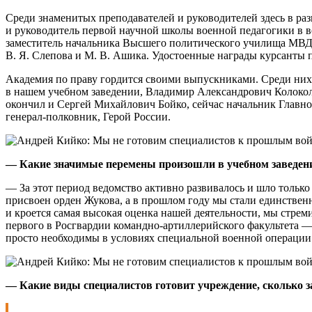
Среди знаменитых преподавателей и руководителей здесь в 
и руководитель первой научной школы военной педагогики в в
заместитель начальника Высшего политического училища МВД 
В. Я. Слепова и М. В. Ашика. Удостоенные награды курсанты
Академия по праву гордится своими выпускниками. Среди них 
в нашем учебном заведении, Владимир Александрович Колокол
окончил и Сергей Михайлович Бойко, сейчас начальник Главн
генерал-полковник, Герой России.
— Какие значимые перемены произошли в учебном заведении
— За этот период ведомство активно развивалось и шло только
присвоен орден Жукова, а в прошлом году мы стали единствен
и кроется самая высокая оценка нашей деятельности, мы стрем
первого в Росгвардии командно-артиллерийского факультета —
просто необходимы в условиях специальной военной операции
— Какие виды специалистов готовит учреждение, сколько з