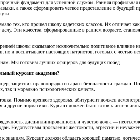
т прочный фундамент для успешной службы. Ранняя профильная 
авыки, а также сформировать четкое представление о будущей 
пути.
мало тех, кто прошел школу кадетских классов. Их отличает как
 делу. Эти качества, сформированные в раннем возрасте, стано
 средней школы оказывают исключительно позитивное влияние н
в, но и воспитывают настоящих патриотов, готовых с честью не
льный курсант академии?
цер, защитник правопорядка и гарант безопасности граждан. По
, так и морально-психологических качеств.
овка. Помимо крепкого здоровья, абитуриент должен демонстрир
ния и другие нормативы. Курсант должен быть готов к интенсив
орядочность, дисциплинированность и чувство долга — неотъем
раждан. Недопустимы проявления жестокости, агрессии и неуваж
е к знаниям. Курсант должен обладать хорошей памятью, логич