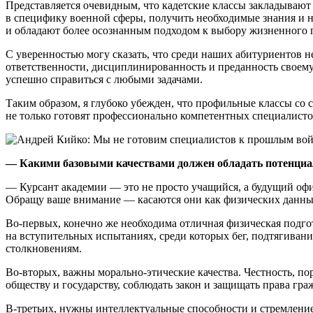
Представляется очевидным, что кадетские классы закладываю
в специфику военной сферы, получить необходимые знания и н
и обладают более осознанным подходом к выбору жизненного 
С уверенностью могу сказать, что среди наших абитуриентов не
ответственности, дисциплинированность и преданность своему
успешно справиться с любыми задачами.
Таким образом, я глубоко убежден, что профильные классы со
не только готовят профессионально компетентных специалисто
— Какими базовыми качествами должен обладать потенциа
— Курсант академии — это не просто учащийся, а будущий офи
Обращу ваше внимание — касаются они как физических данных
Во-первых, конечно же необходима отличная физическая подгот
на вступительных испытаниях, среди которых бег, подтягива
столкновениям.
Во-вторых, важны морально-этические качества. Честность, п
обществу и государству, соблюдать закон и защищать права г
В-третьих, нужны интеллектуальные способности и стремлени