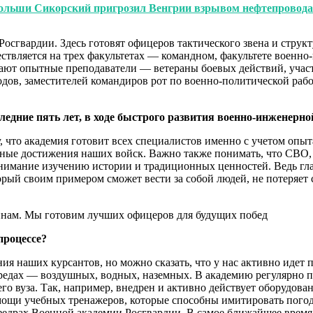
Польши Сикорский пригрозил Венгрии взрывом нефтепровод
Росгвардии. Здесь готовят офицеров тактического звена и стр
ествляется на трех факультетах — командном, факультете военн
ботают опытные преподаватели — ветераны боевых действий, уч
ов, заместителей командиров рот по военно-политической работ
ледние пять лет, в ходе быстрого развития военно-инженерн
у, что академия готовит всех специалистов именно с учетом опы
ные достижения наших войск. Важно также понимать, что СВО, 
нимание изучению истории и традиционных ценностей. Ведь гла
орый своим примером сможет вести за собой людей, не потеряет
процессе?
ния наших курсантов, но можно сказать, что у нас активно идет
редах — воздушных, водных, наземных. В академию регулярно 
его вуза. Так, например, внедрен и активно действует оборудов
ощи учебных тренажеров, которые способны имитировать погод
афедрах Военной академии Росгвардии. В самое ближайшее врем