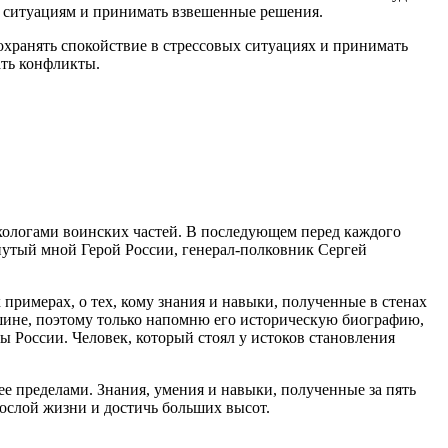
м ситуациям и принимать взвешенные решения.
охранять спокойствие в стрессовых ситуациях и принимать
ать конфликты.
хологами воинских частей. В последующем перед каждого
нутый мной Герой России, генерал-полковник Сергей
 примерах, о тех, кому знания и навыки, полученные в стенах
шине, поэтому только напомню его историческую биографию,
 России. Человек, который стоял у истоков становления
ее пределами. Знания, умения и навыки, полученные за пять
рослой жизни и достичь больших высот.