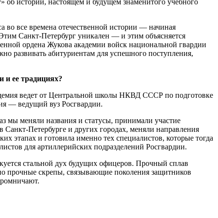
» об истории, настоящем и будущем знаменитого учебного
а во все времена отечественной истории — начиная
 Этим Санкт-Петербург уникален — и этим объясняется
оенной ордена Жукова академии войск национальной гвардии
ужно развивать абитуриентам для успешного поступления,
и и ее традициях?
кадемия ведет от Центральной школы НКВД СССР по подготовке
мия — ведущий вуз Росгвардии.
раз мы меняли названия и статусы, принимали участие
 Санкт-Петербурге и других городах, меняли направления
ких этапах и готовила именно тех специалистов, которые тогда
алистов для артиллерийских подразделений Росгвардии.
е куется стальной дух будущих офицеров. Прочный сплав
, но прочные скрепы, связывающие поколения защитников
кромничают.