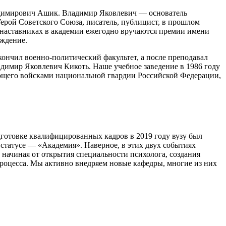
ладимирович Ашик. Владимир Яковлевич — основатель
ерой Советского Союза, писатель, публицист, в прошлом
 наставниках в академии ежегодно вручаются премии имени
аждение.
ончил военно-политический факультет, а после преподавал
димир Яковлевич Кикоть. Наше учебное заведение в 1986 году
ующего войсками национальной гвардии Российской Федерации,
одготовке квалифицированных кадров в 2019 году вузу был
статусе — «Академия». Наверное, в этих двух событиях
 начиная от открытия специальности психолога, создания
роцесса. Мы активно внедряем новые кафедры, многие из них