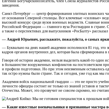
Евгений БогучарскийПисатель, член Союза журналистов Росси
заведения.
Санкт-Петербург — центр формирования элитных воинских част
от основания Северной столицы. Все ключевые «силовые» ведо
высокий конкурс среди вузов военных ведомств. Славные воин
Российской Федерации — главного вуза Росгвардии в стране. О
а также о перспективах для выпускников «РосБалту» рассказал
— Андрей Юрьевич,
расскажите, пожалуйста, о самых ярки
— Буквально на днях нашей академии исполнился 81 год, это
кадров органов внутренних дел, которая была сформирована в
Говоря об истории академии, нельзя выделить какой-то один и
в большинстве вооруженных конфликтов на постсоветском прос
и профили подготовки. Но при этом неизменным оставалось одн
так остро нужны были стране. Так и сегодня, уже год как мы 
Академия войск национальной гвардии — это не просто учебное
личности офицера состоит не только из знаний уставов и так
Отечества. Может, это прозвучит не совсем скромно, но счит
— Какие известные военачальники и признанные мастера в