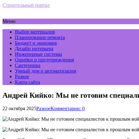
Строительный портал
Меню
Выбор материалов
Планирование ремонта
Бюджет и экономия
Дизайн интерьера
Инженерные системы
Ошибки и предупреждения
Сантехника
Умный дом и автоматизация
Разное
Карта сайта
Андрей Кийко: Мы не готовим специал
22 октября 2025
Разное
Комментарии: 0