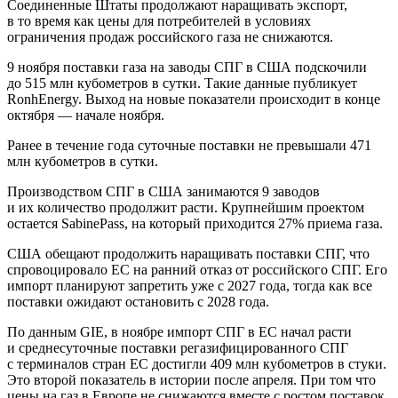
Соединенные Штаты продолжают наращивать экспорт,
в то время как цены для потребителей в условиях
ограничения продаж российского газа не снижаются.
9 ноября поставки газа на заводы СПГ в США подскочили
до 515 млн кубометров в сутки. Такие данные публикует
RonhEnergy. Выход на новые показатели происходит в конце
октября — начале ноября.
Ранее в течение года суточные поставки не превышали 471
млн кубометров в сутки.
Производством СПГ в США занимаются 9 заводов
и их количество продолжит расти. Крупнейшим проектом
остается SabinePass, на который приходится 27% приема газа.
США обещают продолжить наращивать поставки СПГ, что
спровоцировало ЕС на ранний отказ от российского СПГ. Его
импорт планируют запретить уже с 2027 года, тогда как все
поставки ожидают остановить с 2028 года.
По данным GIE, в ноябре импорт СПГ в ЕС начал расти
и среднесуточные поставки регазифицированного СПГ
с терминалов стран ЕС достигли 409 млн кубометров в стуки.
Это второй показатель в истории после апреля. При том что
цены на газ в Европе не снижаются вместе с ростом поставок.