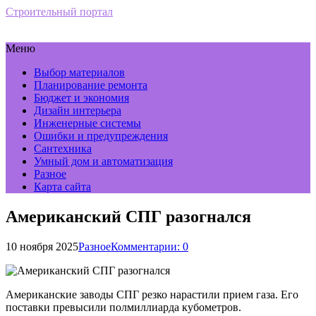
Строительный портал
Меню
Выбор материалов
Планирование ремонта
Бюджет и экономия
Дизайн интерьера
Инженерные системы
Ошибки и предупреждения
Сантехника
Умный дом и автоматизация
Разное
Карта сайта
Американский СПГ разогнался
10 ноября 2025
Разное
Комментарии: 0
Американские заводы СПГ резко нарастили прием газа. Его
поставки превысили полмиллиарда кубометров.