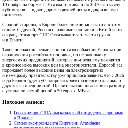
10 ноября на бирже TTF газом торговали по $ 376 за тысячу
кубометров — вдвое дороже средней цены в докризисную
пятилетку.
С одной стороны, в Европе более низкие запасы газа в этом
сезоне. С другой, Россия наращивает поставки в Китай и тот
сокращает импорт СПГ. Отказываются от части грузов
и в Египте.
Такое положение решает вопрос газоснабжения Европы при
ограничении российских поставок, но не экономику
энергоемких предприятий, которые по-прежнему находятся
в кризисе из-за высоких цен на энергоносители. Дорогой газ
порождает более высокие цены на электроэнергию
и немецкому правительству уже пришлось заявить, что с 2026
года Берлин будет субсидировать электроэнергию для около
двух тысяч предприятий. Правительство погасит всю разницу
с устанавливаемой ценой в 50 евро за МВт-ч.
Похожие записи:
Госсекретарь США высказался об инциденте с дронами
в Польше
Семью экс-президента Киргизии Атамбаева