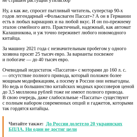
Ну, а как же, спросит пытливый читатель, суперстар 90-х
годов легендарный «Фольксваген Пассат»? А он в Германии
есть в любых вариациях и на любой вкус. И он по-прежнему
эталон семейного авто. Практичный, надежный, как автомат
Калашникова, и уж точно переживет любого новомодного
китайца.
За машину 2021 года с незначительным пробегом у одного
хозяина просят 25 тысяч евро. За варианты посвежее
и побогаче — до 40 тысяч евро.
Очевидный недостаток «Пассатов» с моторами до 160 л. с.
— отсутствие полного привода, который положен более
мощным модификациям, а посему в России они невыгодны.
Но ведь и большинство китайских модных кроссоверов ценой
до 3,5 миллиона рублей тоже не имеют полного привода.
В свою очередь, даже слабосильные «Пассаты» существуют
с полным набором современных опций и гаджетов, которыми
так гордятся китайцы.
Читайте также:
До России долетело 20 украинских
БПЛА. Ни один не достиг цели