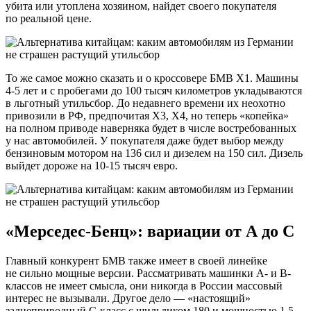
убита или утоплена хозяином, найдет своего покупателя
по реальной цене.
То же самое можно сказать и о кроссовере БМВ Х1. Машины
4-5 лет и с пробегами до 100 тысяч километров укладываются
в льготный утильсбор. До недавнего времени их неохотно
привозили в РФ, предпочитая Х3, Х4, но теперь «копейка»
на полном приводе наверняка будет в числе востребованных
у нас автомобилей. У покупателя даже будет выбор между
бензиновым мотором на 136 сил и дизелем на 150 сил. Дизель
выйдет дороже на 10-15 тысяч евро.
«Мерседес-Бенц»: вариации от А до С
Главный конкурент БМВ также имеет в своей линейке
не сильно мощные версии. Рассматривать машинки А- и В-
классов не имеет смысла, они никогда в России массовый
интерес не вызывали. Другое дело — «настоящий»
заднеприводный С-класс с шильдиком 180 и мощностью 1,5-