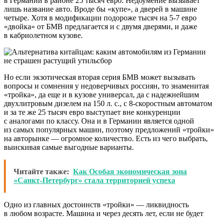
в Германии в районе 25 тысяч евро. Недоумение вызывает
лишь название авто. Вроде бы «купе», а дверей в машине
четыре. Хотя в модификации подороже тысяч на 5-7 евро
«двойка» от БМВ предлагается и с двумя дверями, и даже
в кабриолетном кузове.
Но если экзотическая вторая серия БМВ может вызывать
вопросы и сомнения у недоверчивых россиян, то знаменитая
«тройка», да еще и в кузове универсал, да с надежнейшим
двухлитровым дизелем на 150 л. с., с 8-скоростным автоматом
и за те же 25 тысяч евро выступает вне конкуренции
с аналогами по классу. Она и в Германии является одной
из самых популярных машин, поэтому предложений «тройки»
на авторынке — огромное количество. Есть из чего выбрать,
выискивая самые выгодные варианты.
Читайте также:
Как Особая экономическая зона
«Санкт-Петербург» стала территорией успеха
Одно из главных достоинств «тройки» — ликвидность
в любом возрасте. Машина и через десять лет, если не будет