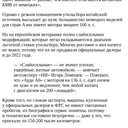
БМВ от немецких».
Однако с резким повышением утильсбора китайский
источник высыхает до нуля: большинство немецких моделей
для стран Азии имеют моторы мощнее 160 л. с.
Но на европейском авторынке полно слабосильных
модификаций, которые легко укладываются в диапазон
льготной ставки утильсбора. Многие россияне о них ничего
не знают, потому что их не продавали официальные дилеры
и до 2022 года.
— «Слабосильные» — не значит плохие,
ущербные, ватные автомобили. — замечает
автоэксперт «НИ» Игорь Лемешев. — Поверьте,
что «Ауди А6» с мотором на 136 л. с. едет ничем
не хуже и не медленнее, чем любой китаец
с двигателем на 200 «лошадей».
Кроме того, по словам эксперта, машины, купленные
у официальных дилеров в ФРГ, не имеют смотанных
пробегов, их биография и сервис понятны, поэтому
и техническое состояние безупречно — даже у тех, что
проехали по 150-200 тысяч километров.