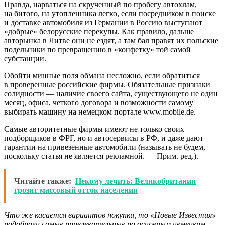
Правда, нарваться на скрученный по пробегу автохлам,
на битого, на утопленника легко, если посредником в поиске
и доставке автомобиля из Германии в Россию выступают
«добрые» белорусские перекупы. Как правило, дальше
авторынка в Литве они не ездят, а там бал правят их польские
подельники по превращению в «конфетку» той самой
субстанции.
Обойти минные поля обмана несложно, если обратиться
в проверенные российские фирмы. Обязательные признаки
солидности — наличие своего сайта, существующего не один
месяц, офиса, четкого договора и возможности самому
выбирать машину на немецком портале www.mobile.de.
Самые авторитетные фирмы имеют не только своих
подборщиков в ФРГ, но и автосервисы в РФ, и даже дают
гарантии на привезенные автомобили (называть не будем,
поскольку статья не является рекламной. — Прим. ред.).
Читайте также:
Некому лечить: Великобритании
грозит массовый отток населения
Что же касается вариантов покупки, то «Новые Известия»
подобрали самые привлекательные по основным немецким