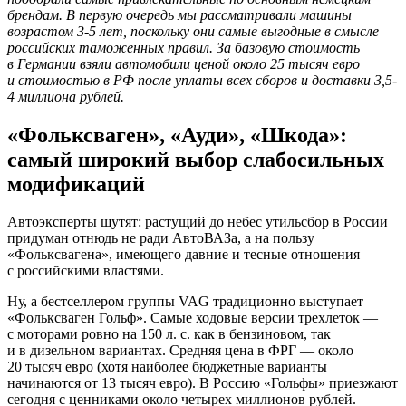
брендам. В первую очередь мы рассматривали машины
возрастом 3-5 лет, поскольку они самые выгодные в смысле
российских таможенных правил. За базовую стоимость
в Германии взяли автомобили ценой около 25 тысяч евро
и стоимостью в РФ после уплаты всех сборов и доставки 3,5-
4 миллиона рублей.
«Фольксваген», «Ауди», «Шкода»:
самый широкий выбор слабосильных
модификаций
Автоэксперты шутят: растущий до небес утильсбор в России
придуман отнюдь не ради АвтоВАЗа, а на пользу
«Фольксвагена», имеющего давние и тесные отношения
с российскими властями.
Ну, а бестселлером группы VAG традиционно выступает
«Фольксваген Гольф». Самые ходовые версии трехлеток —
с моторами ровно на 150 л. с. как в бензиновом, так
и в дизельном вариантах. Средняя цена в ФРГ — около
20 тысяч евро (хотя наиболее бюджетные варианты
начинаются от 13 тысяч евро). В Россию «Гольфы» приезжают
сегодня с ценниками около четырех миллионов рублей.