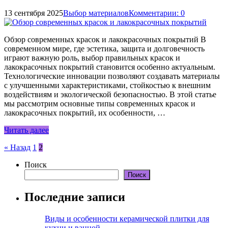
13 сентября 2025
Выбор материалов
Комментарии: 0
Обзор современных красок и лакокрасочных покрытий В
современном мире, где эстетика, защита и долговечность
играют важную роль, выбор правильных красок и
лакокрасочных покрытий становится особенно актуальным.
Технологические инновации позволяют создавать материалы
с улучшенными характеристиками, стойкостью к внешним
воздействиям и экологической безопасностью. В этой статье
мы рассмотрим основные типы современных красок и
лакокрасочных покрытий, их особенности, …
Читать далее
Пагинация
« Назад
1
2
записей
Поиск
Поиск
Последние записи
Виды и особенности керамической плитки для
кухни и ванной