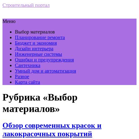
Строительный портал
Меню
Выбор материалов
Планирование ремонта
Бюджет и экономия
Дизайн интерьера
Инженерные системы
Ошибки и предупреждения
Сантехника
Умный дом и автоматизация
Разное
Карта сайта
Рубрика «Выбор
материалов»
Обзор современных красок и
лакокрасочных покрытий