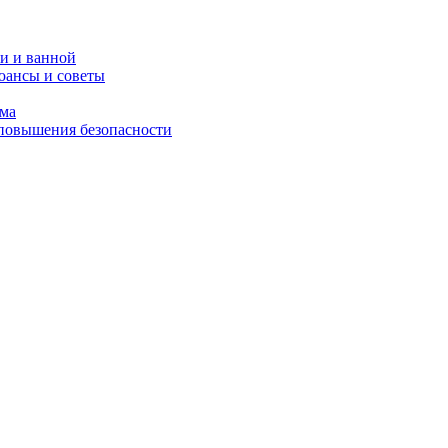
и и ванной
юансы и советы
ома
 повышения безопасности